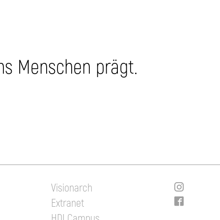
uns Menschen prägt.
Visionarch
Extranet
HDI Campus