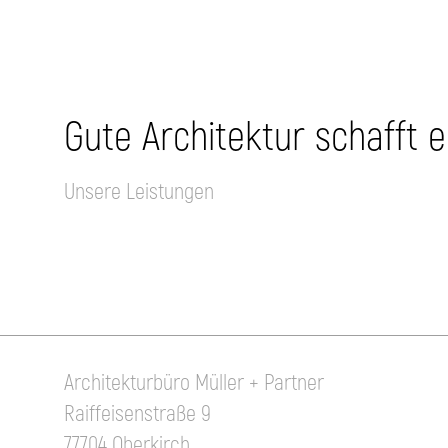
Gute Architektur schafft 
Unsere Leistungen
Architekturbüro Müller + Partner
Raiffeisenstraße 9
77704 Oberkirch