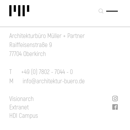
Architekturbüro Müller + Partner
Raiffeisenstraße 9
77704 Oberkirch
T
+49 (0) 7802 - 7044 - 0
M
info@architektur-buero.de
Visionarch
Extranet
HDI Campus