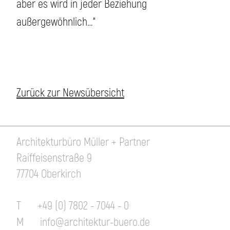
aber es wird in jeder Beziehung
außergewöhnlich…“
Zurück zur Newsübersicht
Architekturbüro Müller + Partner
Raiffeisenstraße 9
77704 Oberkirch
T
+49 (0) 7802 - 7044 - 0
M
info@architektur-buero.de