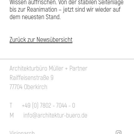
Wissen auffrischen. Von der stabilen Seitenlage
bis zur Reanimation – jetzt sind wir wieder auf
dem neuesten Stand.
Zurück zur Newsübersicht
Architekturbüro Müller + Partner
Raiffeisenstraße 9
77704 Oberkirch
T
+49 (0) 7802 - 7044 - 0
M
info@architektur-buero.de
Visionarch