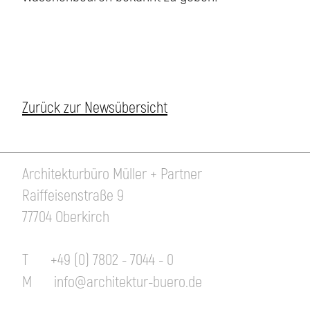
Zurück zur Newsübersicht
Architekturbüro Müller + Partner
Raiffeisenstraße 9
77704 Oberkirch
T
+49 (0) 7802 - 7044 - 0
M
info@architektur-buero.de