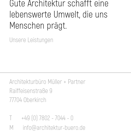
Gute Architektur schafft eine
lebenswerte Umwelt, die uns
Menschen prägt.
Unsere Leistungen
Architekturbüro Müller + Partner
Raiffeisenstraße 9
77704 Oberkirch
T
+49 (0) 7802 - 7044 - 0
M
info@architektur-buero.de